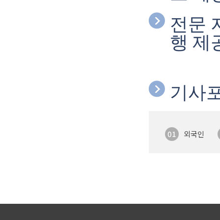
전문 
행 제
기사포
01
외국인