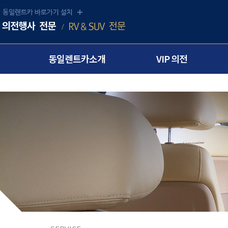
동일렌트카소개
VIP 의전