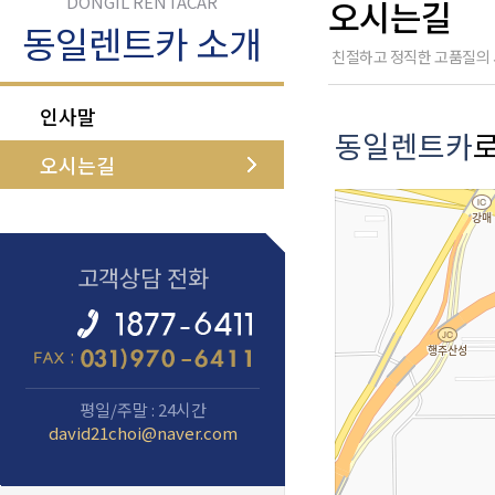
DONGIL RENTACAR
오시는길
동일렌트카 소개
친절하고 정직한 고품질의 
인사말
동일렌트카
로
오시는길
고객상담 전화
평일/주말 : 24시간
david21choi@naver.com